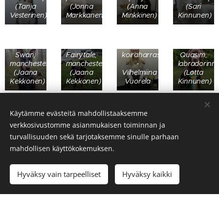
(BY
(Tanja
(Jonna
(Anna
(Sari
uoden
MVA)
Vesterinen)
Markkanen)
Minkkinen)
Kinnunen)
agilitykoira
arvon
1 - Yellow
7.9.19
SE JVA
Moon’s
saanut -
Vuoden
Mun-
Black
Taxmania
nuori
Oma
Swan,
Fairytale,
koiraharrastaja
Quasim,
manchesterinterrieri
manchesterinterrieri
-
labradorinn
(Jaana
(Jaana
Vilhelmiina
(Lotta
Kekkonen)
Kekkonen)
Vuorela
Kinnunen)
Käytämme evästeitä mahdollistaaksemme
verkkosivustomme asianmukaisen toiminnan ja
turvallisuuden sekä tarjotaksemme sinulle parhaan
mahdollisen käyttökokemuksen.
Koirakerho Viitakoirat ry 2025
Hyväksy vain tarpeelliset
Hyväksy kaikki
Luotu
Webnodella
Evästeet
Luo kotisivut ilmaiseksi!